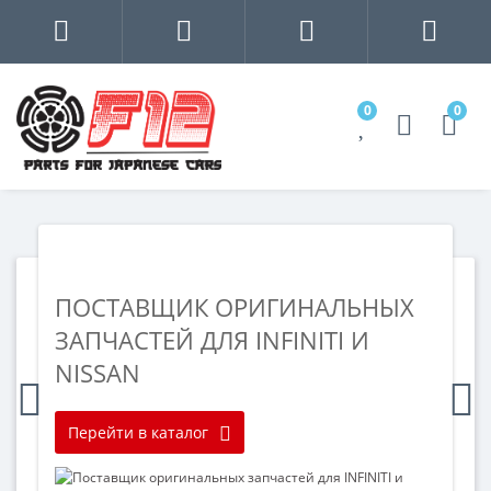
0
0
ПОСТАВЩИК ОРИГИНАЛЬНЫХ
О
ЗАПЧАСТЕЙ ДЛЯ INFINITI И
П
NISSAN
П
Перейти в каталог