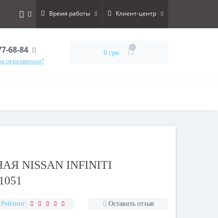
Время работы
Клиент-центр
77-68-84
0
0 грн.
ам перезвоним?
Я NISSAN INFINITI
1051
Рейтинг:
Оставить отзыв