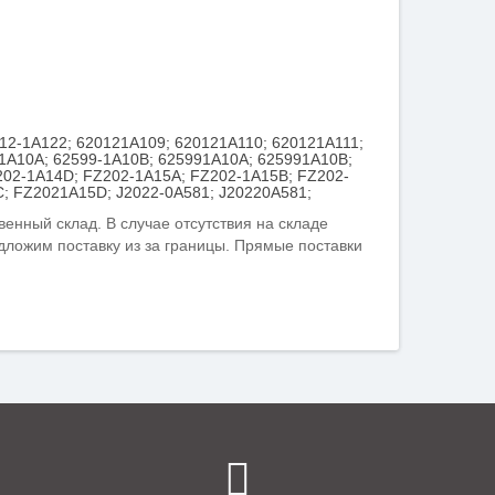
012-1A122; 620121A109; 620121A110; 620121A111;
-1A10A; 62599-1A10B; 625991A10A; 625991A10B;
202-1A14D; FZ202-1A15A; FZ202-1A15B; FZ202-
; FZ2021A15D; J2022-0A581; J20220A581;
твенный склад. В случае отсутствия на складе
едложим поставку из за границы. Прямые поставки