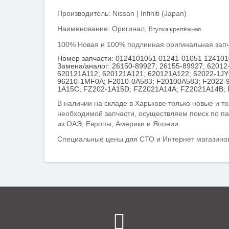
Производитель: Nissan | Infiniti (Japan)
Наименование: Оригинал,
Втулка крепёжная
100% Новая и 100% подлинная оригинальная запчас
Номер запчасти: 0124101051 01241-01051 12410
Замена/аналог: 26150-89927; 26155-89927; 62012
620121A112; 620121A121; 620121A122; 62022-1JY
96210-1MF0A; F2010-0A583; F20100A583; F2022-
1A15C; FZ202-1A15D; FZ2021A14A; FZ2021A14B; 
В наличии на складе в Харькове только новые и то
необходимой запчасти, осуществляем поиск по
па
из ОАЭ, Европы, Америки и Японии.
Специальные цены для СТО и Интернет магазинов