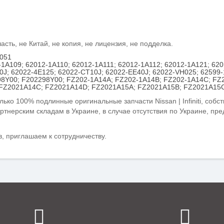
ть, не Китай, не копия, не лицензия, не подделка.
1051
-1A109; 62012-1A110; 62012-1A111; 62012-1A112; 62012-1A121; 62
0J; 62022-4E125; 62022-CT10J; 62022-EE40J; 62022-VH025; 62599
98Y00; F202298Y00; FZ202-1A14A; FZ202-1A14B; FZ202-1A14C; FZ
FZ2021A14C; FZ2021A14D; FZ2021A15A; FZ2021A15B; FZ2021A15C
лько 100% подлинные оригинальные запчасти Nissan | Infiniti, собс
ртнерским складам
в Украине, в случае отсутствия по Украине, пр
, п
риглашаем к сотрудничеству.