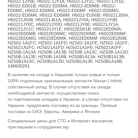
H5022-1JY0E; H5022-1JY1A; H5022-1JY1C; H5022-1JY1E;
H5022-ED01B; H5022-ED0MA; H5022-ED0MB; H5022-
ED0MC; H5022-ED0ME; H5022-ED0MF; H5022-ED0MG;
H5022-ED0MK; H5022-ED0MM; H5022-EU50B; H50221J50A;
H50221J50B; H50221J61A; H50221JY0A; H50221JY0B;
H50221JY0C; H50221JY0D; H50221JY0E; H50221JY1A;
H50221JY1C; H50221JY1E; H5022ED01B; H5022ED0MA;
H5022ED0MB; H5022ED0MC; H5022ED0ME; H5022ED0MF;
H5022ED0MG; H5022ED0MK; H5022ED0MM; H5022EU50B;
HZ502-1A1FC; HZ502-1A1FD; HZ502-1A1FE; HZ502-1A1FF;
HZ5021A1FC; HZ5021A1FD; HZ5021A1FE; HZ5021A1FF;
HZ50B-1A13A; HZ50B-1A13B; HZ50B-1A13C; HZ50B-1A13D;
HZ50B-1A13E; HZ50B-1A18B; HZ50B1A13A; HZ50B1A13B;
HZ50B1A13C; HZ50B1A13D; HZ50B1A13E; HZ50B1A18B;
146600261
В наличии на складе в Харькове только новые и только
100% подлинные оригинальные запчасти Nissan | Infiniti,
собственный склад. В случае отсутствия на складе
необходимой запчасти, осуществляем поиск
по
партнерским складам
в Украине, в случае отсутствия по
Украине, предложим поставку из за границы. Прямые
поставки из ОАЭ, Европы, Америки и Японии.
Специальные цены для СТО и Интернет магазинов,
п
риглашаем к сотрудничеству.