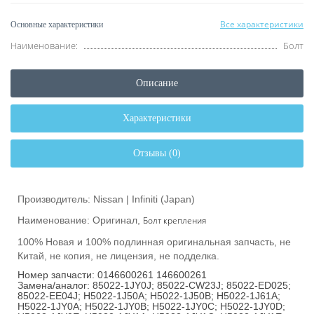
Все характеристики
Основные характеристики
Наименование:
Болт
Описание
Характеристики
Отзывы (0)
Производитель: Nissan | Infiniti (Japan)
Наименование: Оригинал,
Болт крепления
100% Новая и 100% подлинная оригинальная запчасть, не
Китай, не копия, не лицензия, не подделка.
Номер запчасти: 0146600261 146600261
Замена/аналог: 85022-1JY0J; 85022-CW23J; 85022-ED025;
85022-EE04J; H5022-1J50A; H5022-1J50B; H5022-1J61A;
H5022-1JY0A; H5022-1JY0B; H5022-1JY0C; H5022-1JY0D;