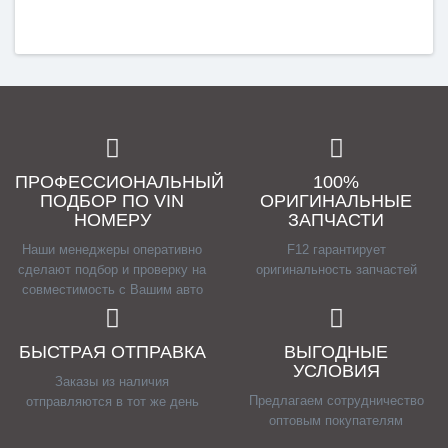
ПРОФЕССИОНАЛЬНЫЙ
100%
ПОДБОР ПО VIN
ОРИГИНАЛЬНЫЕ
НОМЕРУ
ЗАПЧАСТИ
Наши менеджеры оперативно
F12 гарантирует
сделают подбор и проверку на
оригинальность запчастей
совместимость с Вашим авто
БЫСТРАЯ ОТПРАВКА
ВЫГОДНЫЕ
УСЛОВИЯ
Заказы из наличия
Предлагаем сотрудничество
отправляются в тот же день
оптовым покупателям