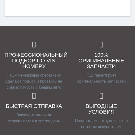
ПРОФЕССИОНАЛЬНЫЙ
100%
ПОДБОР ПО VIN
ОРИГИНАЛЬНЫЕ
НОМЕРУ
ЗАПЧАСТИ
Наши менеджеры оперативно
F12 гарантирует
сделают подбор и проверку на
оригинальность запчастей
совместимость с Вашим авто
БЫСТРАЯ ОТПРАВКА
ВЫГОДНЫЕ
УСЛОВИЯ
Заказы из наличия
Предлагаем сотрудничество
отправляются в тот же день
оптовым покупателям