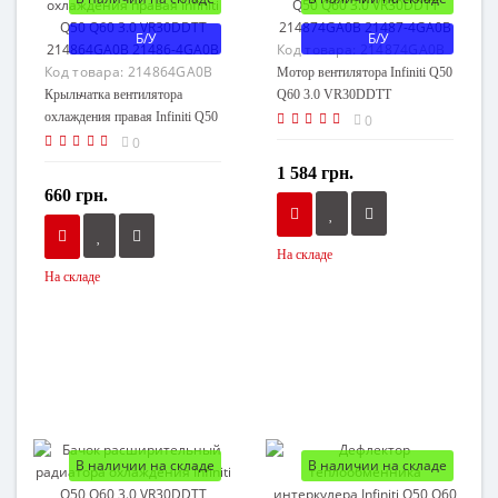
Б/У
Б/У
Код товара:
214874GA0B
Код товара:
214864GA0B
Мотор вентилятора Infiniti Q50
Крыльчатка вентилятора
Q60 3.0 VR30DDTT
охлаждения правая Infiniti Q50
214874GA0B 21487-4GA0B
0
Q60 3.0 VR30DDTT
0
214864GA0B 21486-4GA0B
1 584 грн.
660 грн.
На складе
На складе
В наличии на складе
В наличии на складе