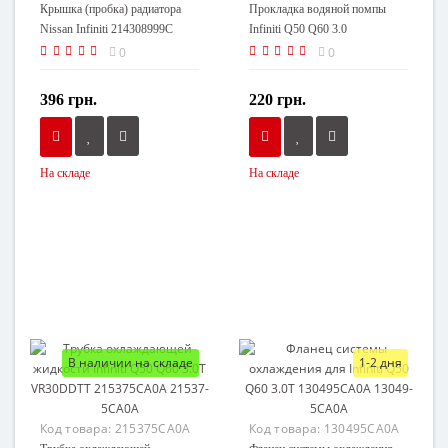
Крышка (пробка) радиатора
Прокладка водяной помпы
Nissan Infiniti 214308999C
Infiniti Q50 Q60 3.0
21430-8999C
VR30DDTT 210144HK0A
0
0
21014-4HK0A
396 грн.
220 грн.
На складе
На складе
В наличии на складе
1-2 дня
Код товара:
215375CA0A
Код товара:
130495CA0A