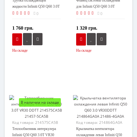
Трубка охлаждающей
Фланец системы охлаждения
жидкости Infiniti Q50 Q60 3.0T
для Infiniti Q50 Q60 3.0T
VR30DDTT 215375CA0A
130495CA0A 13049-5CA0A
0
0
21537-5CA0A
1 760 грн.
1 320 грн.
На складе
На складе
В наличии на складе
Код товара:
214575CA5B
Код товара:
214864GA0A
Теплообменник интеркулера
Крыльчатка вентилятора
Infiniti Q50 Q60 3.0T VR30
охлаждения левая Infiniti Q50