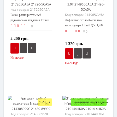
Код товара:
217205CA5A
Код товара:
214965CA5A
Бачок расширительный
радиатора охлаждения Infiniti
Дефлектор теплообменника
Q50 Q60 3.0 VR30DDTT
интеркулера Infiniti Q50 Q60
0
217205CA5A 21720-5CA5A
3.0T 214965CA5A 21496-
0
5CA5A
2 200 грн.
1 320 грн.
На складе
На складе
1-2 дня
В наличии на складе
Код товара:
214308999C
Код товара:
210144HK0A