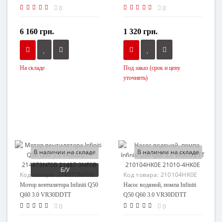
DDTT 214575CA5B 21457-
Q60 3.0 VR30DDTT
0
0
5CA5B
214864GA0A 21486-4GA0A
6 160 грн.
1 320 грн.
На складе
Под заказ (срок и цену
уточнять)
В наличии на складе
В наличии на складе
Б/У
Код товара:
214873NF0B
Код товара:
210104HK0E
Мотор вентилятора Infiniti Q50
Насос водяной, помпа Infiniti
Q60 3.0 VR30DDTT
Q50 Q60 3.0 VR30DDTT
214873NF0B 21487-3NF0B
210104HK0E 21010-4HK0E
0
0