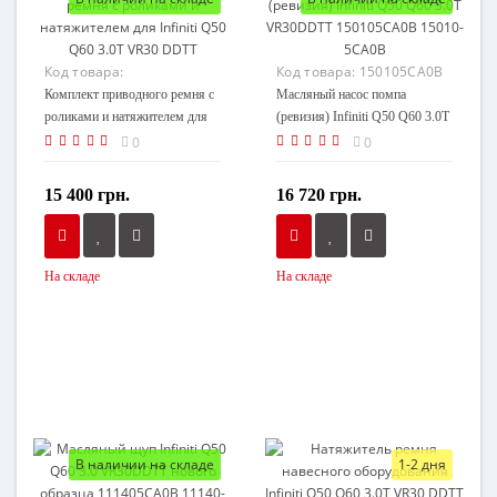
Код товара:
Код товара:
150105CA0B
serpentine_kit_vr30
Комплект приводного ремня с
Масляный насос помпа
роликами и натяжителем для
(ревизия) Infiniti Q50 Q60 3.0T
Infiniti Q50 Q60 3.0T VR30
VR30DDTT 150105CA0B
0
0
DDTT
15010-5CA0B
15 400 грн.
16 720 грн.
На складе
На складе
В наличии на складе
1-2 дня