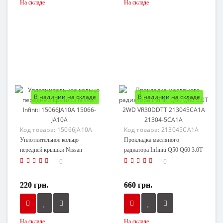
На складе
На складе
В наличии на складе
В наличии на складе
Код товара:
15066JA10A
Код товара:
213045CA1A
Уплотнительное кольцо
Прокладка масляного
передней крышки Nissan
радиатора Infiniti Q50 Q60 3.0T
Infiniti 15066JA10A 15066-
2WD VR30DDTT
0
0
JA10A
213045CA1A 21304-5CA1A
220 грн.
660 грн.
На складе
На складе