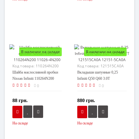
В наличии на складе
В наличии на складе
Код товара:
110264N200
Код товара:
121515CA0A
Шайба маслосливной пробки
Вкладыши шатунные 0,25
Nissan Infiniti 110264N200
Infiniti Q50 Q60 3.0T
11026-4N200
VR30DDTT 121515CA0A
0
0
12151-5CA0A
88 грн.
880 грн.
На складе
На складе