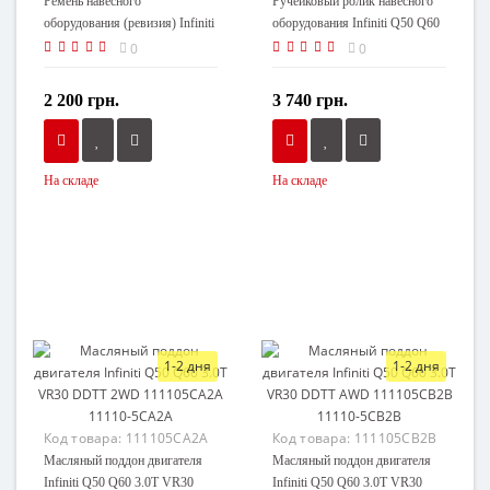
Ремень навесного
Ручейковый ролик навесного
оборудования (ревизия) Infiniti
оборудования Infiniti Q50 Q60
Q50 Q60 3.0 VR30DDTT
3.0T VR30 DDTT 119255CA0C
0
0
117205CA0B 11720-5CA0B
11925-5CA0C
2 200 грн.
3 740 грн.
На складе
На складе
1-2 дня
1-2 дня
Код товара:
111105CA2A
Код товара:
111105CB2B
Масляный поддон двигателя
Масляный поддон двигателя
Infiniti Q50 Q60 3.0T VR30
Infiniti Q50 Q60 3.0T VR30