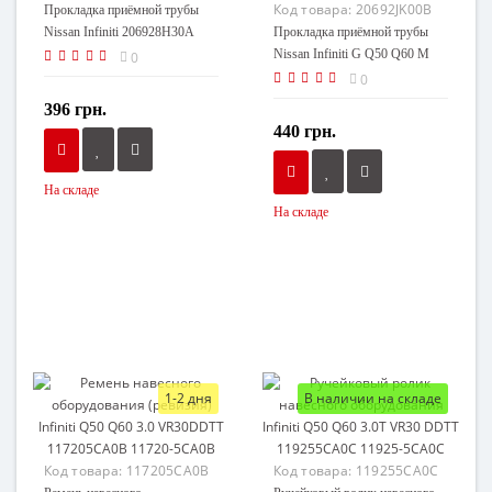
Код товара:
20692JK00B
Прокладка приёмной трубы
Nissan Infiniti 206928H30A
Прокладка приёмной трубы
20692-8H30A
Nissan Infiniti G Q50 Q60 M
0
Q70 EX QX50 FX QX70
0
20692JK00B 20692-JK00B
396 грн.
440 грн.
На складе
На складе
1-2 дня
В наличии на складе
Код товара:
117205CA0B
Код товара:
119255CA0C