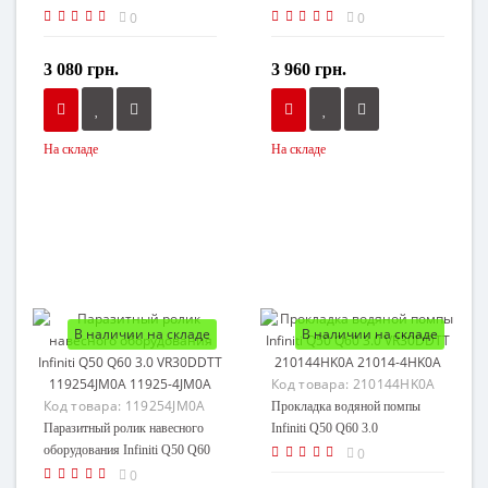
DDTT 2WD 111105CA2A
DDTT AWD 111105CB2B
0
0
11110-5CA2A
11110-5CB2B
3 080 грн.
3 960 грн.
На складе
На складе
В наличии на складе
В наличии на складе
Код товара:
210144HK0A
Код товара:
119254JM0A
Прокладка водяной помпы
Паразитный ролик навесного
Infiniti Q50 Q60 3.0
оборудования Infiniti Q50 Q60
VR30DDTT 210144HK0A
0
3.0 VR30DDTT 119254JM0A
21014-4HK0A
0