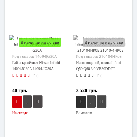
В наличии на складе
В наличии на складе
Код товара:
14094JG30A
Код товара:
210104HK0E
Гайка крепёжная Nissan Infiniti
Насос водяной, помпа Infiniti
14094JG30A 14094-JG30A
Q50 Q60 3.0 VR30DDTT
210104HK0E 21010-4HK0E
0
0
40 грн.
3 520 грн.
На складе
В наличии