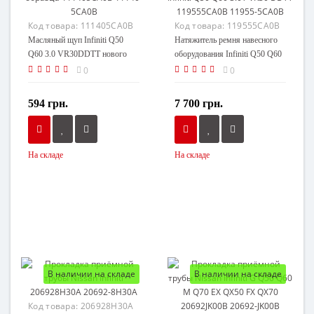
Код товара:
111405CA0B
Код товара:
119555CA0B
Масляный щуп Infiniti Q50
Натяжитель ремня навесного
Q60 3.0 VR30DDTT нового
оборудования Infiniti Q50 Q60
образца 111405CA0B 11140-
3.0T VR30 DDTT 119555CA0B
0
0
5CA0B
11955-5CA0B
594 грн.
7 700 грн.
На складе
На складе
В наличии на складе
В наличии на складе
Код товара:
206928H30A