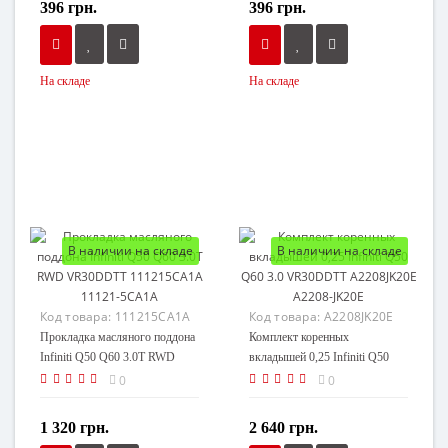
396 грн.
396 грн.
На складе
На складе
В наличии на складе
В наличии на складе
Код товара:
111215CA1A
Код товара:
A2208JK20E
Прокладка масляного поддона
Комплект коренных
Infiniti Q50 Q60 3.0T RWD
вкладышей 0,25 Infiniti Q50
VR30DDTT 111215CA1A
Q60 3.0 VR30DDTT
0
0
11121-5CA1A
A2208JK20E A2208-JK20E
1 320 грн.
2 640 грн.