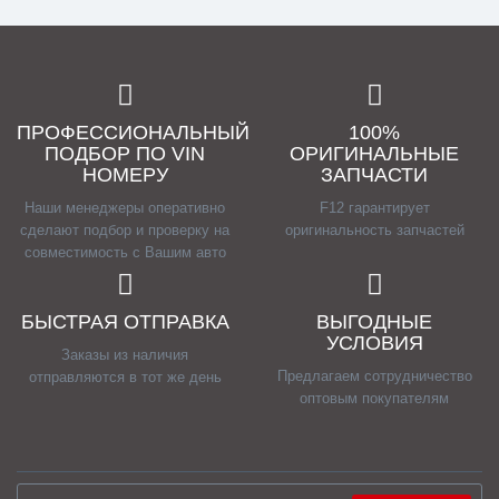
ПРОФЕССИОНАЛЬНЫЙ
100%
ПОДБОР ПО VIN
ОРИГИНАЛЬНЫЕ
НОМЕРУ
ЗАПЧАСТИ
Наши менеджеры оперативно
F12 гарантирует
сделают подбор и проверку на
оригинальность запчастей
совместимость с Вашим авто
БЫСТРАЯ ОТПРАВКА
ВЫГОДНЫЕ
УСЛОВИЯ
Заказы из наличия
Предлагаем сотрудничество
отправляются в тот же день
оптовым покупателям