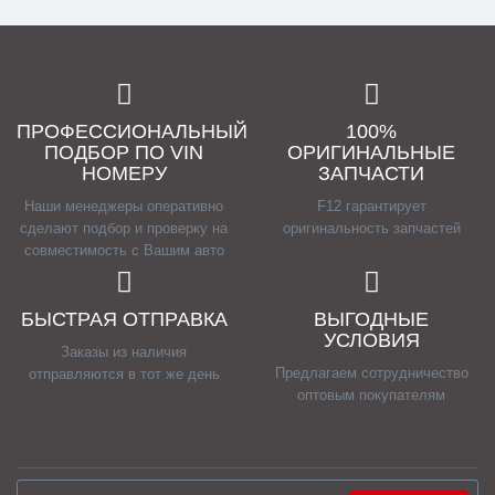
ПРОФЕССИОНАЛЬНЫЙ
100%
ПОДБОР ПО VIN
ОРИГИНАЛЬНЫЕ
НОМЕРУ
ЗАПЧАСТИ
Наши менеджеры оперативно
F12 гарантирует
сделают подбор и проверку на
оригинальность запчастей
совместимость с Вашим авто
БЫСТРАЯ ОТПРАВКА
ВЫГОДНЫЕ
УСЛОВИЯ
Заказы из наличия
Предлагаем сотрудничество
отправляются в тот же день
оптовым покупателям